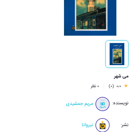
می شهر
0٫0
(0)
0 نظر
نویسنده:
مریم جمشیدی
نشر:
نیروانا