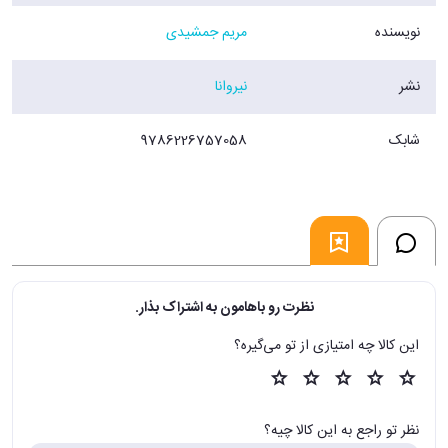
نویسنده
مریم جمشیدی
نشر
نیروانا
شابک
9786226757058
نظرت رو باهامون به اشتراک بذار.
این کالا چه امتیازی از تو می‌گیره؟
نظر تو راجع به این کالا چیه؟