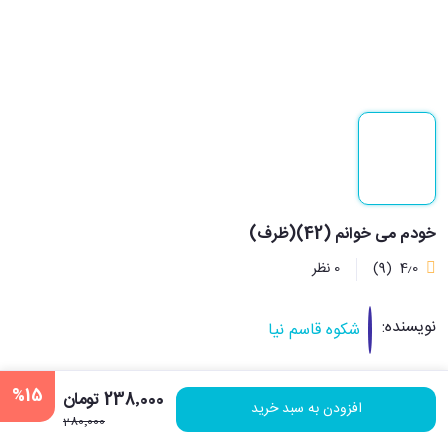
خودم می خوانم (42)(ظرف)
4٫0
(9)
0 نظر
نویسنده:
شکوه قاسم نیا
%15
مترجم:
238٬000 تومان
سحرحقگو
افزودن به سبد خرید
280٬000