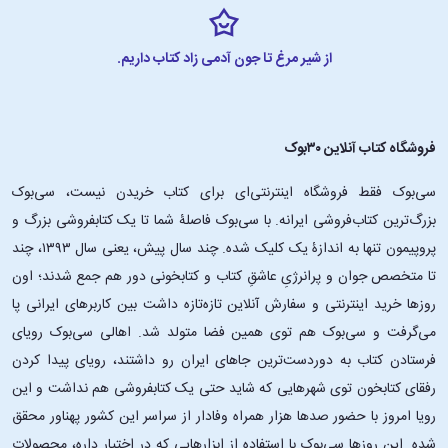
از شیر مرغ تا جون آدمی زاد کتاب داریم.
فروشگاه کتاب آنلاین ۳۰بوک
سی‌بوک فقط فروشگاه اینترنتی‌ای برای کتاب خریدن نیست، سی‌بوک
بزرگ‌ترین کتاب‌فروشی ایرانه. با سی‌بوک فاصلۀ شما تا یک کتابفروشی بزرگ و
پروپیمون تنها به اندازۀ یک کلیک شده. چند سال پیش، یعنی سال ۱۳۹۳، چند
تا متخصص جوان و پرانرژیِ عاشقِ کتاب و کتابخونی دور هم جمع شدند؛ اون‌
روزها خرید اینترنتی و سفارش آنلاین تازه‌تازه داشت بین کاربرهای ایرانی پا
می‌گرفت و سی‌بوک هم توی همین فضا متولد شد. اهالی سی‌بوک رویای
فرستادن کتاب به دوردست‌ترین جاهای ایران رو داشتند، رویای پیدا کردن
رفقای کتابخون توی شهرهایی که شاید حتی یک کتابفروشی هم نداشت و این
رویا امروز با حضور صدها هزار همراه وفادار از سراسر این کشور پهناور محقق
شده. این ‌روزها سی‌بوک با استفاده از ابزارهایی که در اختیار داره، محصولات