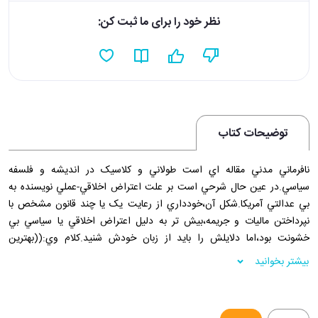
نظر خود را برای ما ثبت کن:
توضیحات کتاب
نافرماني مدني مقاله اي است طولاني و کلاسيک در انديشه و فلسفه
سياسي.در عين حال شرحي است بر علت اعتراض اخلاقي-عملي نويسنده به
بي عدالتي آمريکا.شکل آن،خودداري از رعايت يک يا چند قانون مشخص با
نپرداختن ماليات و جريمه،بيش تر به دليل اعتراض اخلاقي يا سياسي بي
خشونت بود،اما دلايلش را بايد از زبان خودش شنيد.کلام وي:((بهترين
دولت،دولتي است که کم ترين فرمان را صادر کند.))امروزه سرمشقي براي
بیشتر بخوانید
کوچک سازي دولت ها شده است.
کتاب به قلم ثورو،شاعر،طبيعي دان و فيلسوف سياسي قرن نوزده آمريکاست که
شاگرد و همدم و منتقد مقاله نويس و فيلسوف بزرگ،امرسون است،کسي که