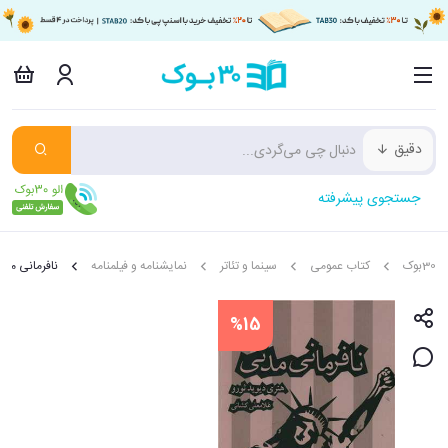
دقیق
جستجوی پیشرفته
30بوک
کتاب عمومی
سینما و تئاتر
نمایشنامه و فیلمنامه
نافرمانی مد
%15