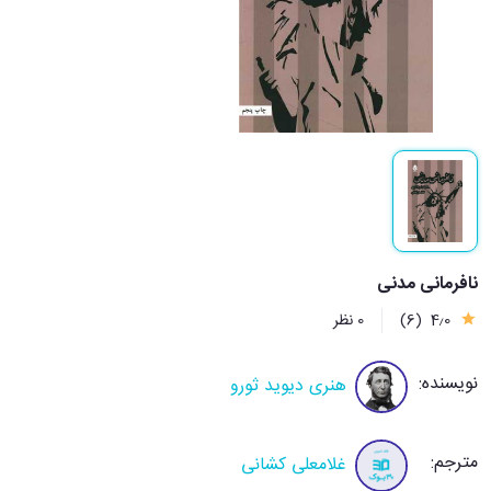
نافرمانی مدنی
4٫0
(6)
0 نظر
نویسنده:
هنری دیوید ثورو
مترجم:
غلامعلی کشانی