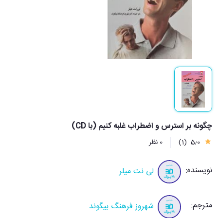
چگونه بر استرس و اضطراب غلبه کنیم (با CD)
5٫0
(1)
0 نظر
نویسنده:
لی نت میلر
مترجم:
شهروز فرهنگ بیگوند