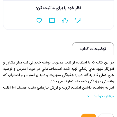
نظر خود را برای ما ثبت کن:
توضیحات کتاب
در اين کتاب که با استفاده از کتاب مديريت نوشته خانم لي نت ميلر مشاور و
آموزگار شيوه هاي زندگي تهيه شده است،اطلاعاتي در مورد استرس و توصيه
هاي عملي گام به گام درباره چگونگي مديريت و غلبه بر استرس و اضطراب که
واقعيتي در زندگي همه ماست،ارائه مي دهد.
نياز به رضايت، داشتن امنيت، ثروت و ارزش نيازهايي مثبت هستند اما اغلب
راه هايي که براي رسيدن به اين خصوصيات مي پيماييم مي توانند منفي و
بیشتر بخوانید
حتي مخرب باشند!