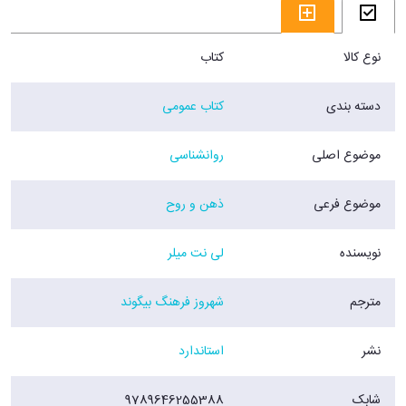
نوع کالا
کتاب
دسته بندی
کتاب عمومی
موضوع اصلی
روانشناسی
موضوع فرعی
ذهن و روح
نویسنده
لی نت میلر
مترجم
شهروز فرهنگ بیگوند
نشر
استاندارد
شابک
9789646255388