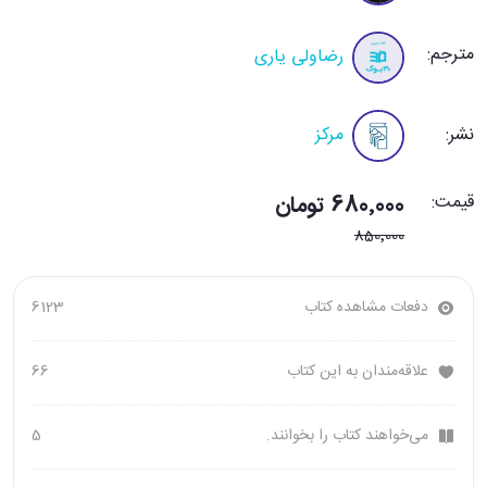
مترجم:
رضاولی یاری
نشر:
مرکز
قیمت:
680٬000 تومان
850٬000
دفعات مشاهده کتاب
6123
علاقه‌مندان به این کتاب
66
می‌خواهند کتاب را بخوانند.
5