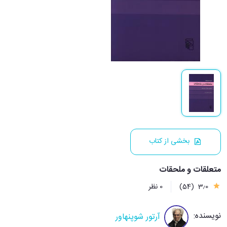
بخشی از کتاب
متعلقات و ملحقات
3٫0
(54)
0 نظر
نویسنده:
آرتور شوپنهاور