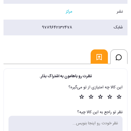
نشر
مرکز
شابک
9789642132478
نظرت رو باهامون به اشتراک بذار.
این کالا چه امتیازی از تو می‌گیره؟
نظر تو راجع به این کالا چیه؟