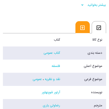
نغز و سخنان تازه و بديعي که خواندن شان براي خواننده بسيار لذت بخش،
بیشتر بخوانید
هيجان انگيز، و آموزنده خواهد بود.
نوع کالا
کتاب
دسته بندی
کتاب عمومی
موضوع اصلی
فلسفه
موضوع فرعی
نقد و نظریه
،
عمومی
نویسنده
آرتور شوپنهاور
مترجم
رضاولی یاری