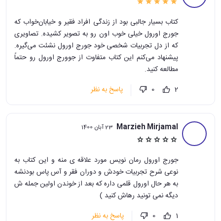
کتاب بسیار جالبی بود از زندگی افراد فقیر و خیابان‌خواب که
جورج اورول خیلی خوب اون رو به تصویر کشیده. تصاویری
که از دل تجربیات شخصی خود جورج اورول نشئت می‌گیره.
پیشنهاد می‌کنم این کتاب متفاوت از جوورج اورول رو حتماً
مطالعه کنید.
پاسخ به نظر
0
2
Marzieh Mirjamal
23 آبان 1400
جورج اورول رمان نویس مورد علاقه ی منه و این کتاب به
نوعی شرح تجربیات خودش و دوران فقر و آس پاس بودنشه
به هر حال اورول قلمی داره که بعد از خوندن اولین جمله ش
دیگه نمی تونید رهاش کنید )
پاسخ به نظر
0
1