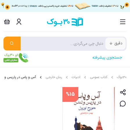
دقیق
جستجوی پیشرفته
30بوک
کتاب عمومی
ادبیات
رمان خارجی
آس و پاس در پاریس و لند
%15