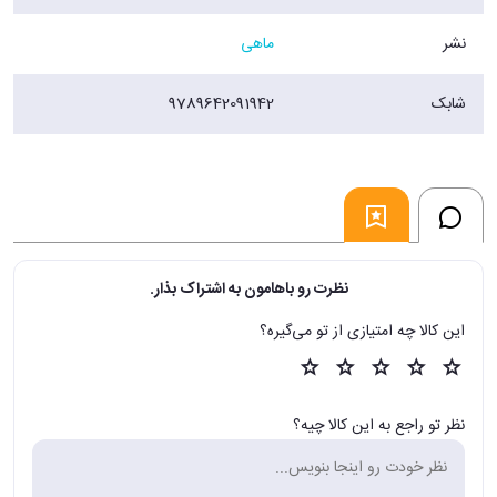
نشر
ماهی
شابک
9789642091942
نظرت رو باهامون به اشتراک بذار.
این کالا چه امتیازی از تو می‌گیره؟
نظر تو راجع به این کالا چیه؟