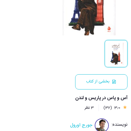
بخشی از کتاب
آس و پاس در پاریس و لندن
3٫0
(32)
3 نظر
نویسنده:
جورج اورول