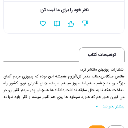
نظر خود را برای ما ثبت کن:
توضیحات کتاب
انتشارات روزبهان منتشر کرد:
هانس ميکلاس:جناب مدير کل!آرزوم هميشه اين بوده که پيروزي مردم آلمان
بزرگ رو به چشم ببينم.اما امروز ميبينم سرمايه چنان قدرتي توي کشور راه
انداخت هکه تا به حال سابقه نداشت.دادگاه ها همچنان پدر مردم فقير رو در
مي آورن.هنوز هم که هنوزه سرمايه ها روي هم تلنبار ميشه و فقرا بايد تنها به
وعده ها دلشون خوش باشه.
بیشتر بخوانید
من ميپرسم،اگر اين کاپيتاليسم نيست،پس کاپيتاليسم چيه؟ميخوام بدونم،ما
انقلاب کرديم آلمان ما ناسيونال-سوسياليست بشه،يا اينکه توي تئاترهاي ما به
جاي بازيگرها،يه مشت جاسوس فعاليت کنن؟شما به ما خيانت کردين،شما