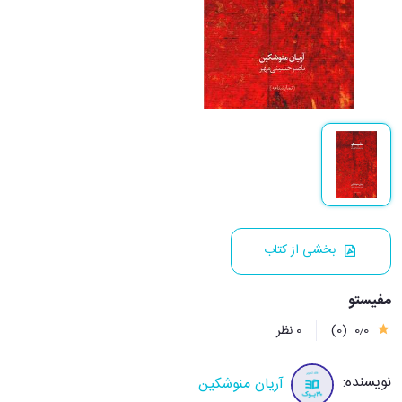
بخشی از کتاب
مفیستو
0٫0
(0)
0 نظر
نویسنده:
آریان منوشکین