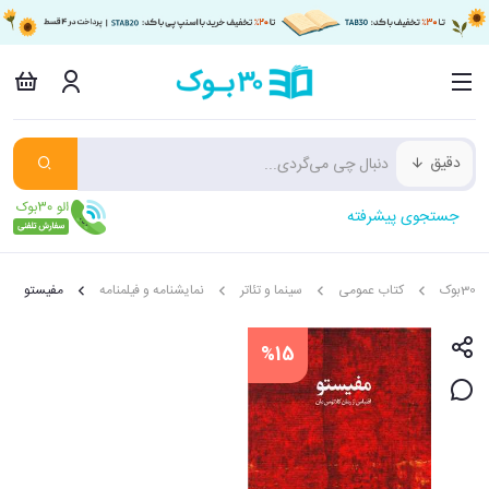
دقیق
جستجوی پیشرفته
30بوک
کتاب عمومی
سینما و تئاتر
نمایشنامه و فیلمنامه
مفیستو
%15