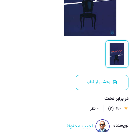
بخشی از کتاب
در برابر تخت
2٫0
(2)
0 نظر
نویسنده:
نجیب محفوظ