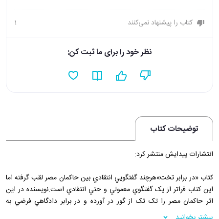
کتاب را پیشنهاد نمی‌کنند
1
نظر خود را برای ما ثبت کن:
توضیحات کتاب
انتشارات پيدايش منتشر کرد:
کتاب «در برابر تخت»هرچند گفتگويي انتقادي بين حاکمان مصر لقب گرفته اما
اين کتاب فراتر از يک گفتگوي معمولي و حتي انتقادي است.نويسنده در اين
اثر حاکمان مصر را تک تک از گور در آورده و در برابر دادگاهي فرضي به
استنطاق مي کشد تا مورد داوري قرار گيرند.ملاک اين داوري منافع ملي کشور
بیشتر بخوانید