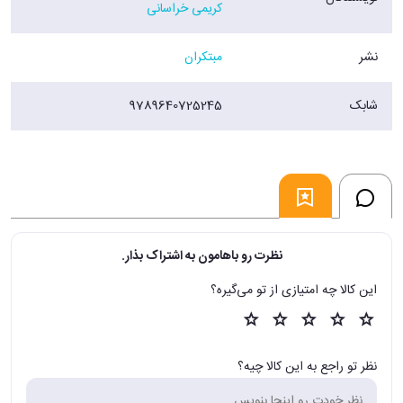
کریمی خراسانی
نشر
مبتکران
شابک
9789640725245
نظرت رو باهامون به اشتراک بذار.
این کالا چه امتیازی از تو می‌گیره؟
نظر تو راجع به این کالا چیه؟