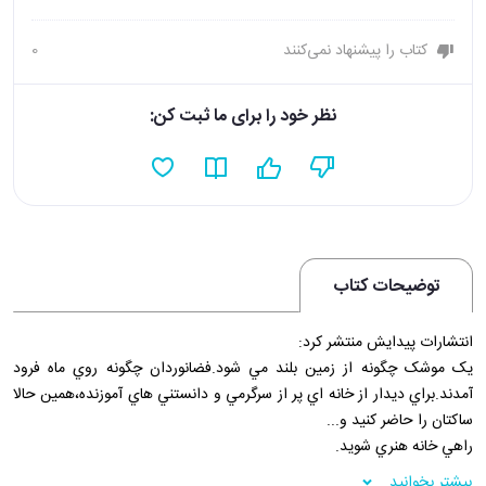
کتاب را پیشنهاد نمی‌کنند
0
نظر خود را برای ما ثبت کن:
توضیحات کتاب
انتشارات پيدايش منتشر کرد:
يک موشک چگونه از زمين بلند مي شود.فضانوردان چگونه روي ماه فرود
آمدند.براي ديدار از خانه اي پر از سرگرمي و دانستني هاي آموزنده،همين حالا
ساکتان را حاضر کنيد و...
راهي خانه هنري شويد.
فروشگاه اينترنتي 30بوک
بیشتر بخوانید