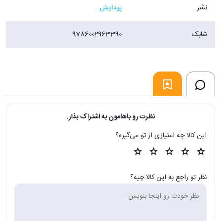
نشر
پیدایش
شابک
9786002963390
نظرت رو باهامون به اشتراک بذار.
این کالا چه امتیازی از تو می‌گیره؟
نظر تو راجع به این کالا چیه؟