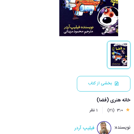
بخشی از کتاب
خانه هنری (فضا)
3٫0
(21)
1 نظر
نویسنده:
فیلیپ آردر