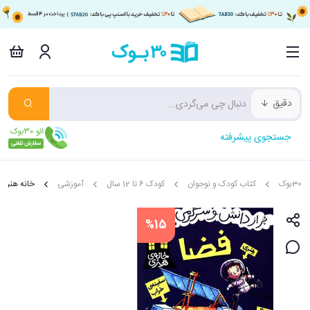
دقیق
جستجوی پیشرفته
30بوک
کتاب کودک و نوجوان
کودک 6 تا 12 سال
آموزشی
خانه هنری
%15