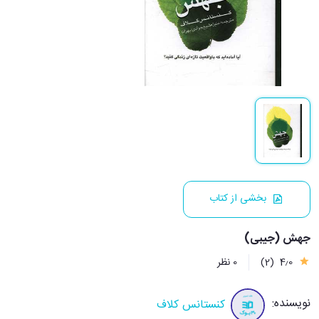
بخشی از کتاب
جهش (جیبی)
4٫0
(2)
0 نظر
نویسنده:
کنستانس کلاف