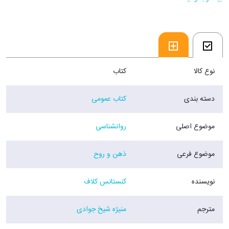
در اين دوره همه ي ما يکي مي شويم و در طول راه هر يک آموختني هاي
زيادي را مي آموزيم.هميشه به خاطر داشته باشيم که در اين راه مبارزه آميز ما
همراهاني نيز داريم.
من و تو ما ميشويم.
فروشگاه اينترنتي 30بوک
نوع کالا
کتاب
دسته بندی
کتاب عمومی
موضوع اصلی
روانشناسی
موضوع فرعی
ذهن و روح
نویسنده
کنستانس کلاف
مترجم
منیژه شیخ جوادی