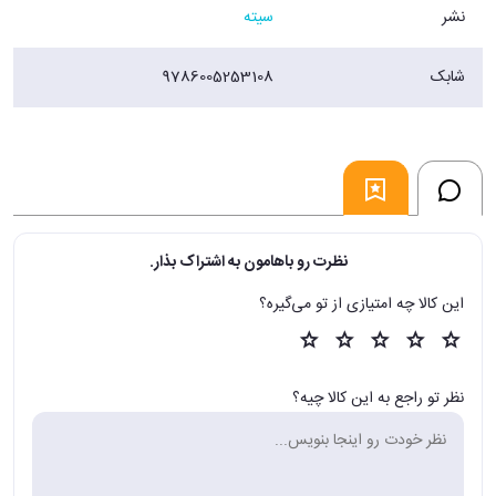
نشر
سیته
شابک
9786005253108
نظرت رو باهامون به اشتراک بذار.
این کالا چه امتیازی از تو می‌گیره؟
نظر تو راجع به این کالا چیه؟