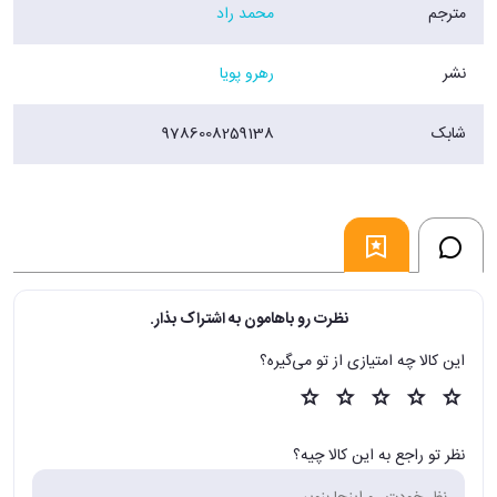
مترجم
محمد راد
نشر
رهرو پویا
شابک
9786008259138
نظرت رو باهامون به اشتراک بذار.
این کالا چه امتیازی از تو می‌گیره؟
نظر تو راجع به این کالا چیه؟