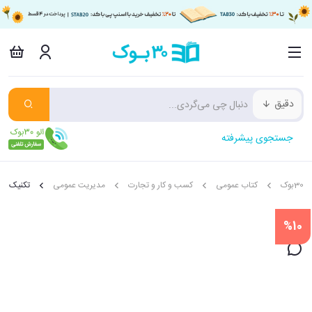
دقیق
جستجوی پیشرفته
30بوک
کتاب عمومی
کسب و کار و تجارت
مدیریت عمومی
تکنیک های
%10