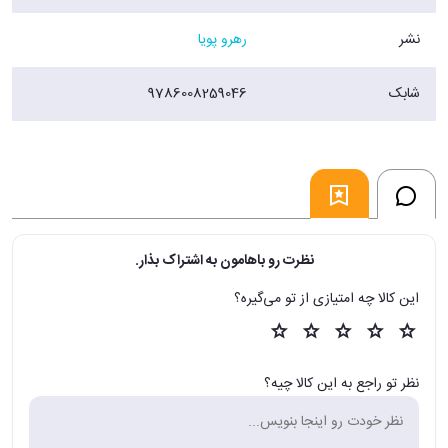
نشر
رهرو پویا
شابک
9786008259046
نظرت رو باهامون به اشتراک بذار.
این کالا چه امتیازی از تو می‌گیره؟
نظر تو راجع به این کالا چیه؟