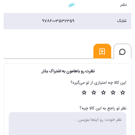
نشر
افق
شابک
9786003532359
نظرت رو باهامون به اشتراک بذار.
این کالا چه امتیازی از تو می‌گیره؟
نظر تو راجع به این کالا چیه؟