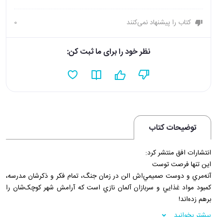
کتاب را پیشنهاد نمی‌کنند
0
نظر خود را برای ما ثبت کن:
توضیحات کتاب
انتشارات افق منتشر کرد:
اين تنها فرصت توست
آنه‌مري و دوست صميمي‌اش الن در زمان جنگ، تمام فکر و ذکرشان مدرسه،
کمبود مواد غذايي و سربازان آلمان نازي است که آرامش شهر کوچک‌شان را
برهم زده‌اند!
نازي‌ها دست‌بردار نيستند و يهوديان دانمارک ناچارند مخفيانه وطن‌شان را ترک
بیشتر بخوانید