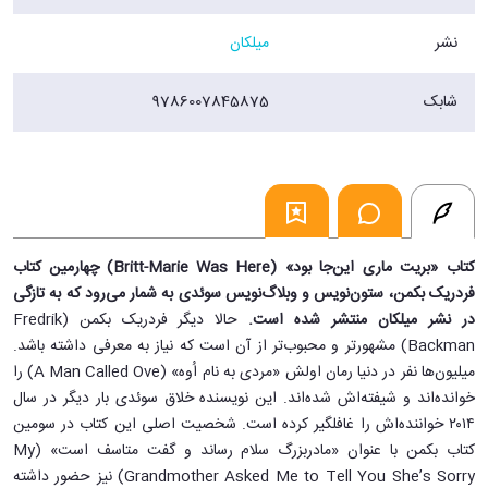
نشر
میلکان
شابک
9786007845875
کتاب «بریت ماری این‌جا بود» (Britt-Marie Was Here) چهارمین کتاب
فردریک بکمن، ستون‌نویس و وبلاگ‌نویس سوئدی به شمار می‌رود که به تازگی
در نشر میلکان منتشر شده است.
حالا ديگر فردريک بکمن (Fredrik
Backman) مشهورتر و محبوب‌تر از آن است که نياز به معرفی داشته باشد.
ميليون‌ها نفر در دنيا رمان اولش «مردی به نام اُوه» (A Man Called Ove) را
خوانده‌اند و شيفته‌اش شده‌اند. اين نويسنده خلاق سوئدی بار دیگر در سال
۲۰۱۴ خواننده‌اش را غافلگیر کرده است. شخصیت اصلی این کتاب در سومین
کتاب بکمن با عنوان «مادربزرگ سلام رساند و گفت متاسف است» (My
Grandmother Asked Me to Tell You She’s Sorry) نیز حضور داشته