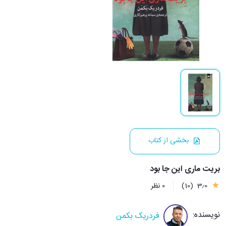
بخشی از کتاب
بریت ماری این جا بود
3٫0
(10)
0 نظر
نویسنده:
فردریک بکمن