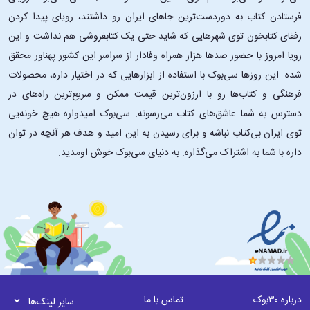
(Booklist)
فرستادن کتاب به دوردست‌ترین جاهای ایران رو داشتند، رویای پیدا کردن
رفقای کتابخون توی شهرهایی که شاید حتی یک کتابفروشی هم نداشت و این
• ترکیبی درخشان از خنده‌های از ته دل، بینش عمیق و رویدادهای جذاب... با
رویا امروز با حضور صدها هزار همراه وفادار از سراسر این کشور پهناور محقق
دیالوگ‌های بی‌نظیر بکمن و درک بی‌نظیرش از طبیعت انسان. شلف اوآرنس
شده. این ‌روزها سی‌بوک با استفاده از ابزارهایی که در اختیار داره، محصولات
(Shelf Awareness)
فرهنگی و کتاب‌ها رو با ارزون‌ترین قیمت ممکن و سریع‌ترین راه‌های در
این کتاب مناسب چه کسانی است؟
دسترس به شما عاشق‌های کتاب می‌رسونه. سی‌بوک امیدواره هیچ خونه‌یی
توی ایران بی‌کتاب نباشه و برای رسیدن به این امید و هدف هر آنچه در توان
این کتاب مناسب کسانی از که به ادبیات و داستان‌های انگیزشی که به رشد
داره با شما به اشتراک می‌گذاره. به دنیای سی‌بوک خوش اومدید.
شخصی، تاب‌آوری و شجاعت می‌پردازند علاقه داشته باشد. این کتاب به‌ويژه
مناسب خوانندگانی است که از مطالعهٔ رمان‌های شخصیت‌محور لذت می‌برند،
به ویژه کسانی که دوست دارند تماشای کشف نقاط قوت و هدف پنهان افراد
به ظاهر عادی را تماشا کنند. افرادی که گذارهای بزرگی در زندگی خود تجربه
کرده‌اند، با تنهایی روبرو شده‌اند یا احساس نادیده گرفته شدن کرده‌اند، سفر
بریت ماری را هم قابل درک و هم الهام‌بخش خواهند یافت. علاوه بر این،
کسانی که از داستان‌های طنز لذت می‌برند که هم‌زمان به ناامیدی، فقدان و
مشکلات زندگی واقعی می‌پردازد، از مطالعهٔ این کتاب لذت خواهند بُرد.
طرفداران آثار بکمن این رمان را بسیار جذاب و متفاوت خواهند یافت.
درباره ۳۰بوک
تماس با ما
سایر لینک‌ها