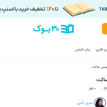
م
زی فکری
زبان خارجی
یس ساکت
اکت
0 نظر
سرور کتبی