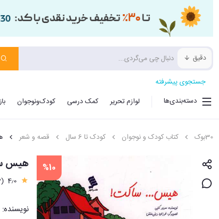
دقیق
جستجوی پیشرفته
دسته‌بندی‌ها
لوازم تحریر
کمک درسی
کودک‌ونوجوان
با
30بوک
کتاب کودک و نوجوان
کودک تا 6 سال
قصه و شعر
ه
هیس س
%10
(3)
4٫0
نویسنده: