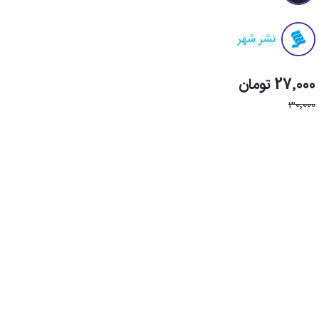
نشر شهر
27٬000 تومان
30٬000