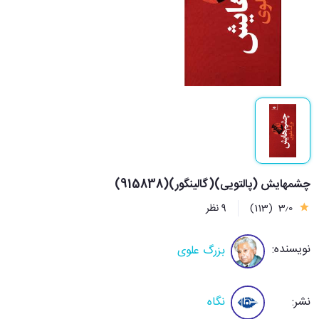
چشمهایش (پالتویی)(گالینگور)(915838)
3٫0
(113)
9 نظر
نویسنده:
بزرگ علوی
نشر:
نگاه