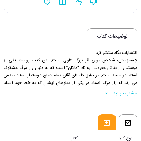
توضیحات کتاب
انتشارات نگاه منتشر کرد:
چشمهایش، شاخص ترین اثر بزرگ علوی است. این کتاب روایت یکی از
دوستداران نقاش معروفی به نام “ماکان” است که به دنبال راز مرگ مشکوک
استاد در تبعید است. در خلال داستان آقای ناظم همان دوستدار استاد حدس
می زند که راز مرگ استاد در یکی از تابلوهای ایشان که به خط خود استاد
“چشمهایش” نامیده شده و در شخصیت مدل این اثر نهفته است. پس از آن
بیشتر بخوانید
سعی می کند با پیدا کردن زن به تصویر کشیده شده در تابلو به این راز دست
پیدا کند...
فروشگاه اينترنتی 30بوک
نوع کالا
کتاب