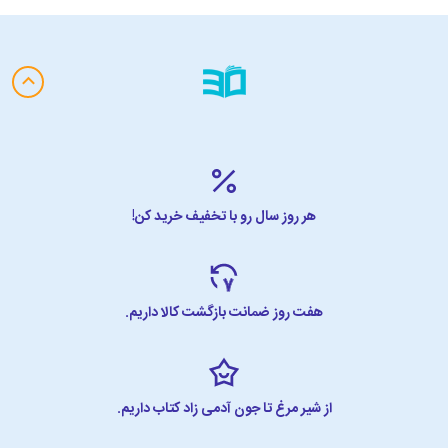
احساسی نیست، بلکه در ارتباط با مسائل طبقاتی، اجتماعی و سیاسی
معنا پیدا می‌کند. این تلفیق، داستان را عمیق‌تر و باورپذیرتر کرده و به آن
لایه‌های تفسیری بیشتری بخشیده است.
شخصیت‌پردازی چندلایه:
فرنگیس و استاد ماکان هر دو از
شخصیت‌هایی هستند که به‌سادگی قابل قضاوت نیستند. نویسنده با
دقتی بالا، ضعف‌ها، تضادها، احساسات و انگیزه‌های آنان را نشان
می‌دهد و همین امر، داستان را انسانی‌تر و واقعی‌تر می‌کند.
فضاسازی هنری و ادبی:
حضور نقاشی و جهان هنر در این رمان، به آن
حال‌وهوایی متفاوت داده است. توصیف تابلو، نگاه، رنگ و حس، کتاب
هر روز سال رو با تخفیف خرید کن!
را از یک داستان صرفاً روایی فراتر می‌برد و به اثری هنری تبدیل می‌کند.
بازتاب فضای سیاسی و تاریخی:
بزرگ علوی به‌صورت مستقیم و
غیرمستقیم، فضای اختناق و فشار سیاسی زمانه را در متن روایت وارد
می‌کند. این ویژگی، کتاب را به سندی ادبی از یک دوره مهم اجتماعی نیز
هفت روز ضمانت بازگشت کالا داریم.
تبدیل کرده است.
نثر روان و ماندگار:
یکی دیگر از امتیازهای مهم این رمان، زبان
خوش‌خوان آن است. با وجود ارزش ادبی بالا، متن پیچیده و دشوار
نیست و همین موضوع باعث می‌شود مخاطب امروز نیز به‌آسانی با آن
از شیر مرغ تا جون آدمی زاد کتاب داریم.
ارتباط برقرار کند.