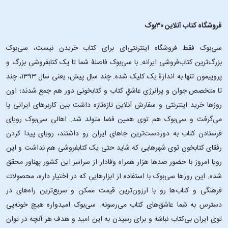
افتخارات و جوایز
فروشگاه کتاب آنلاین ۳۰بوک
درباره کتاب «چشمهایش»، آنچه بیش از هر چیز اهمیت دارد، جایگاه ادبی و
سی‌بوک فقط فروشگاه اینترنتی‌ای برای کتاب خریدن نیست، سی‌بوک
نفوذ فرهنگی آن در تاریخ ادبیات معاصر ایران است. این رمان بیش از آنکه با
بزرگ‌ترین کتاب‌فروشی ایرانه. با سی‌بوک فاصلۀ شما تا یک کتابفروشی بزرگ و
جوایز رسمی شناخته شود، با اعتبار ادبی، استقبال منتقدان، تداوم چاپ و
پروپیمون تنها به اندازۀ یک کلیک شده. چند سال پیش، یعنی سال ۱۳۹۳، چند
حضور ماندگار در فهرست مهم‌ترین رمان‌های فارسی شناخته می‌شود. در
بسیاری از بررسی‌های ادبی، این اثر در شمار بهترین رمان‌های ایرانی قرار گرفته
تا متخصص جوان و پرانرژیِ عاشقِ کتاب و کتابخونی دور هم جمع شدند؛ اون‌
و در دانشگاه‌ها، مقالات و مطالعات ادبی بارها تحلیل شده است. بنابراین حتی
روزها خرید اینترنتی و سفارش آنلاین تازه‌تازه داشت بین کاربرهای ایرانی پا
اگر این کتاب به شکل رسمی با جایزه‌ای خاص معرفی نشده باشد، ارزش و
می‌گرفت و سی‌بوک هم توی همین فضا متولد شد. اهالی سی‌بوک رویای
اعتبار آن در میان اهل ادب و خوانندگان جدی، کاملاً تثبیت شده است.
فرستادن کتاب به دوردست‌ترین جاهای ایران رو داشتند، رویای پیدا کردن
بازخوردها به رمان چشمهایش
رفقای کتابخون توی شهرهایی که شاید حتی یک کتابفروشی هم نداشت و این
رویا امروز با حضور صدها هزار همراه وفادار از سراسر این کشور پهناور محقق
شده. این ‌روزها سی‌بوک با استفاده از ابزارهایی که در اختیار داره، محصولات
بسیاری از خوانندگان پس از مطالعه کتاب چشمهایش، نخستین نکته‌ای
که به آن اشاره می‌کنند، کشش بالای داستان و رازآلود بودن آن است.
فرهنگی و کتاب‌ها رو با ارزون‌ترین قیمت ممکن و سریع‌ترین راه‌های در
آن‌ها معمولاً این رمان را اثری توصیف می‌کنند که از همان صفحات
دسترس به شما عاشق‌های کتاب می‌رسونه. سی‌بوک امیدواره هیچ خونه‌یی
نخست ذهن مخاطب را درگیر می‌کند و تا پایان، تعلیق خود را حفظ
توی ایران بی‌کتاب نباشه و برای رسیدن به این امید و هدف هر آنچه در توان
می‌کند.