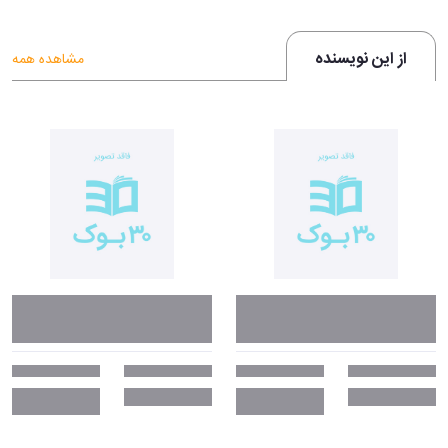
تدریجی این روایت، یکی از مهم‌ترین عوامل جذابیت آن برای خوانندگان
است.
از این نویسنده
مشاهده همه
ویژگی‌های برجسته‌ٔ کتاب
«چشمهایش» اثری است که به‌خوبی نشان می‌دهد یک رمان چگونه می‌تواند
هم‌زمان جذاب، اندیشمندانه و ماندگار باشد. این کتاب از یک‌سو داستانی
پرکشش و عاطفی را پیش می‌برد و از سوی دیگر، تصویری دقیق از جامعه،
مناسبات قدرت، وضعیت روشنفکران و جایگاه هنر را به نمایش می‌گذارد. نثر
بزرگ علوی در این رمان روان، شفاف و در عین حال ادبی است و همین
مسئله موجب شده که خوانندگان حرفه‌ای و عمومی، هر دو بتوانند از مطالعه
آن لذت ببرند. ویژگی‌های برجستهٔ این کتاب عبارت‌اند از:
روایت معمایی و جذاب:
یکی از مهم‌ترین ویژگی‌های این اثر، ساختار
معمایی آن است. از همان ابتدا، تابلوی «چشمهایش» به‌عنوان یک نشانه
مرموز وارد داستان می‌شود و خواننده را به پیگیری راز شخصیت‌ها
وا‌می‌دارد.
ترکیب عشق و اجتماع:
در کتاب «چشمهایش»، عشق فقط یک موضوع