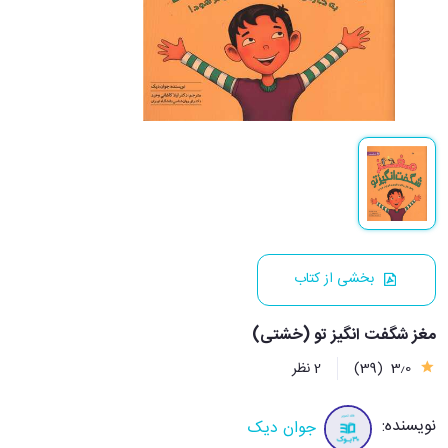
بخشی از کتاب
مغز شگفت انگیز تو (خشتی)
3٫0
(39)
2 نظر
نویسنده:
جوان دیک