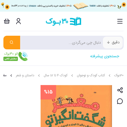
دقیق
جستجوی پیشرفته
30بوک
کتاب کودک و نوجوان
کودک 6 تا 12 سال
داستان و شعر
مغز ش
%15