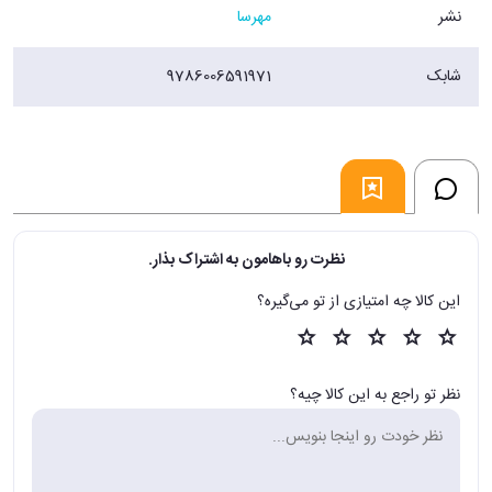
نشر
مهرسا
شابک
9786006591971
نظرت رو باهامون به اشتراک بذار.
این کالا چه امتیازی از تو می‌گیره؟
نظر تو راجع به این کالا چیه؟