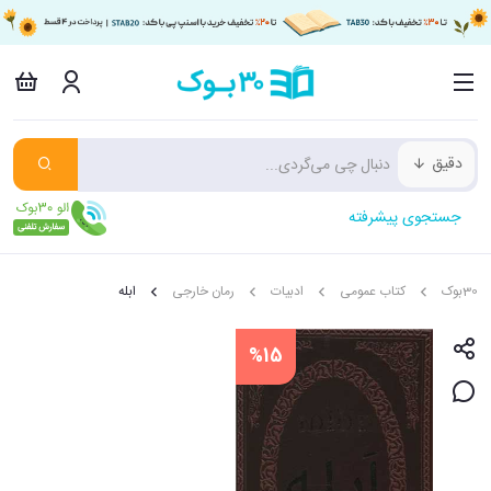
دقیق
جستجوی پیشرفته
30بوک
کتاب عمومی
ادبیات
رمان خارجی
ابله
%15