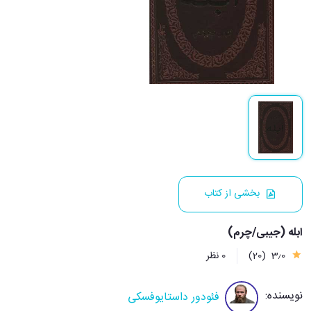
بخشی از کتاب
ابله (جیبی/چرم)
3٫0
(20)
0 نظر
نویسنده:
فئودور داستایوفسکی