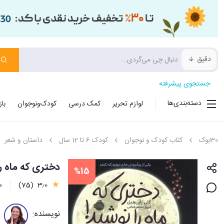
دقیق
جستجوی پیشرفته
دسته‌بندی‌ها
لوازم تحریر
کمک درسی
کودک‌ونوجوان
با
30بوک
کتاب کودک و نوجوان
کودک 6 تا 12 سال
داستان و شعر
دختری که ماه ر
%15
3٫0
(75)
20
نویسنده: