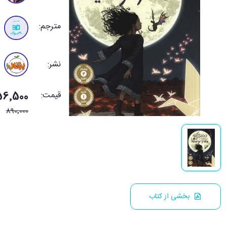
مترجم:
نشر:
قیمت:
756٬500 تو
890٬000
بخشی از کتاب