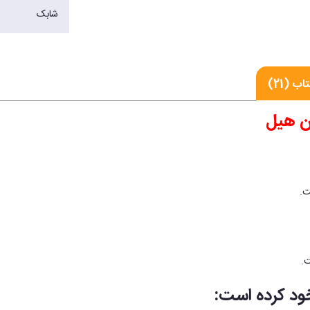
شابک
ب (21)
رن هیل
خود کرده است: