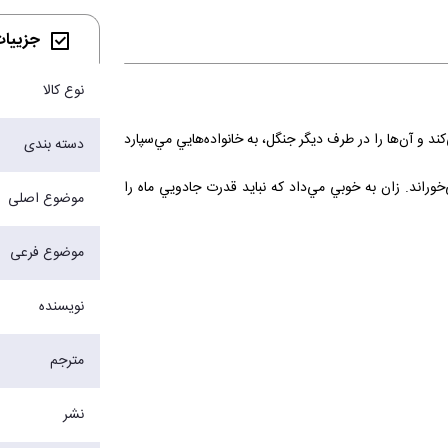
جزییات 
نوع کالا
 و آن‌ها را در طرف ديگر جنگل، به خانواده‌هايي مي‌سپارد
دسته بندی
خوراند. زان به خوبي مي‌داد که نبايد قدرت جادويي ماه را
موضوع اصلی
د با قدرتي که دارد، به خودش و ديگران آسيب نرساند. اما
موضوع فرعی
نویسنده
مترجم
نشر