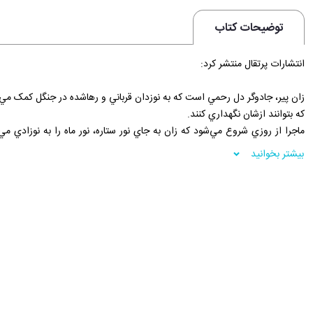
توضیحات کتاب
انتشارات پرتقال منتشر کرد:
زان پير، جادوگر دل رحمي است که به نوزدان قرباني و رهاشده در جنگل کمک مي‌کند
که بتوانند ازشان نگهداري کنند.
ماجرا از روزي شروع مي‌شود که زان به جاي نور ستاره، نور ماه را به نوزادي مي‌
دست کم بگيرد و نوزاد را به حال خود رها کند؛ پس چاره‌اي مي‌انديشد تا نوزا
بیشتر بخوانید
چگونه مي‌توان مانع قدرت ماه شد؟
فروشگاه اينترنتي 30بوک