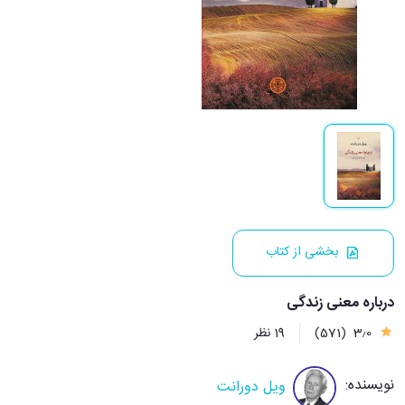
بخشی از کتاب
درباره معنی زندگی
3٫0
(571)
19 نظر
نویسنده:
ویل دورانت