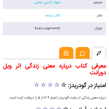
مترجم
شهاب الدین عباسی
دربردارندة نگاه‌های متفاوت نویسندگان، شاعران، سیاستمداران و… به موضوع
زندگی.
نشر
کتاب پارسه
ویل دورانت (1981 – 1885) تاریخ‌نگار و نویسنده‌ی آمریکایی به‌جز مجموعه
کتاب «تاریخ تمدن»، «تاریخ فلسفه» و «لذات فلسفه» را نیز نوشته است. او
همچنین برندة جایزة پولیتزر و مدال آزادی است.
شابک
9786002537324
فروشگاه اينترنتي 30بوک
معرفی کتاب درباره معنی زندگی اثر ویل
دورانت
امتیاز در گودریدز: ☆
☆ ☆ ☆ ☆
درباره معنی زندگی از سایت گودریدز امتیاز 3.9 از 5 را دریافت کرده است.