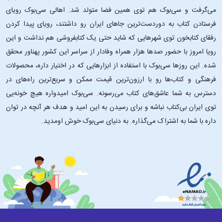
باستان، فلسفهٔ شرق و اگزیستانسیالیسم می‌کاود تا درک دقیقی از ماهیت
می‌گرفت و سی‌بوک هم توی همین فضا متولد شد. اهالی سی‌بوک رویای
هستی و شرایط انسانی ارائه دهد. او همچنین در این کتاب به موضوعاتی
فرستادن کتاب به دوردست‌ترین جاهای ایران رو داشتند، رویای پیدا کردن
مانند اخلاق، سیرت و جستجوی خوشبختی نیز مي‌پردازد. این کتاب حاوی
رفقای کتابخون توی شهرهایی که شاید حتی یک کتابفروشی هم نداشت و این
دیدگاه‌های نویسندگان و شخصیت‌های متعددی است که هر یک نگاه خاص
رویا امروز با حضور صدها هزار همراه وفادار از سراسر این کشور پهناور محقق
خود را به جهان و زندگی دارند.
شده. این ‌روزها سی‌بوک با استفاده از ابزارهایی که در اختیار داره، محصولات
فهرست مطالب کتاب درباره معنی زندگی
فرهنگی و کتاب‌ها رو با ارزون‌ترین قیمت ممکن و سریع‌ترین راه‌های در
دسترس به شما عاشق‌های کتاب می‌رسونه. سی‌بوک امیدواره هیچ خونه‌یی
زندگی ما چه معنایی دارد؟
توی ایران بی‌کتاب نباشه و برای رسیدن به این امید و هدف هر آنچه در توان
مقدمه
داره با شما به اشتراک می‌گذاره. به دنیای سی‌بوک خوش اومدید.
بخش اول: تمنّای معنی
فصل اول: یک نامه
فصل دوم: مسئله و دین
فصل سوم: مسئله و علم
فصل چهارم: مسئله و تاریخ
فصل پنجم: مسئله و آرمانشهرها
فصل ششم: خودکشی عقل
بخش دوم: اندیشه‌هایی دربارهٔ ناخشنودی کنونی ما
فصل هفتم: اهل ادبیات پاسخ می‌دهند