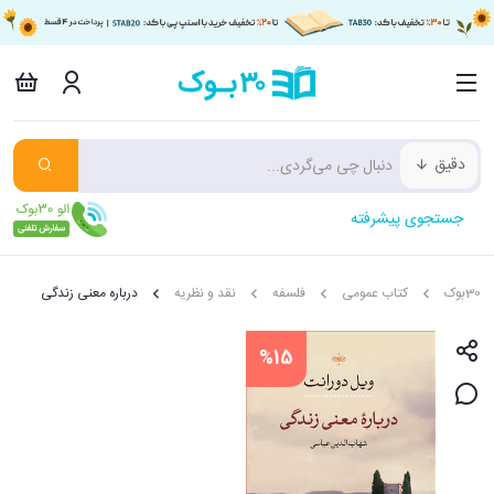
دقیق
جستجوی پیشرفته
30بوک
کتاب عمومی
فلسفه
نقد و نظریه
درباره معنی زندگی
%15