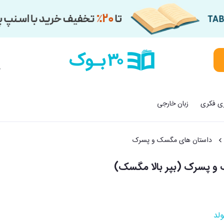
م
زی فکری
زبان خارجی
داستان های مگسک و پسرک
و پسرک (بپر بالا مگسک)
ولد