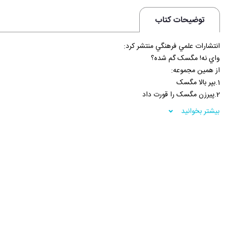
توضیحات کتاب
انتشارات علمي فرهنگي منتشر کرد:
واي نه! مگسک گم شده؟
از همين مجموعه:
1.بپر بالا مگسک
2.پيرزن مگسک را قورت داد
3.مگسک توي سوپ من است
بیشتر بخوانید
4.سوپر مگسک
5.جنگ مگسک با اژدها
6.سفر عجيب مگسک
7.سلام! مگسک
8.مگسک، سک سک، پيدايت کردم
9.ملاقات مگسک و مگس خانم
فروشگاه اينترنتي 30بوک