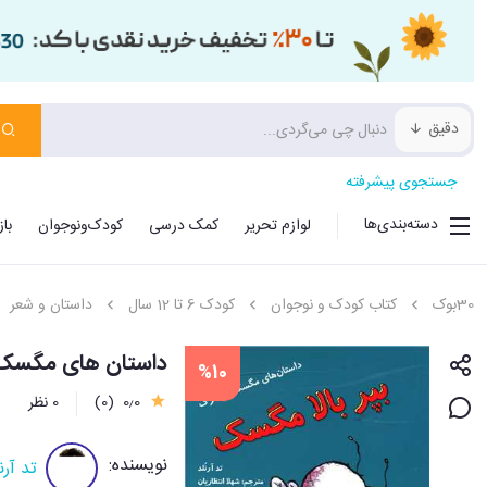
دقیق
جستجوی پیشرفته
دسته‌بندی‌ها
لوازم تحریر
کمک درسی
کودک‌ونوجوان
با
30بوک
کتاب کودک و نوجوان
کودک 6 تا 12 سال
داستان و شعر
داستان های مگسک 
%10
0٫0
(0)
0 نظر
نویسنده:
تد آرن