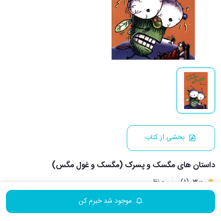
بخشی از کتاب
داستان های مگسک و پسرک (مگسک و غول مگس)
3٫0
(1)
0 نظر
موجود شد خبرم کن
نویسنده:
تد آرنولد