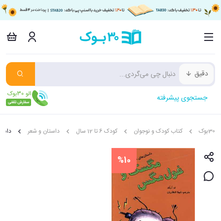
دقیق
جستجوی پیشرفته
30بوک
کتاب کودک و نوجوان
کودک 6 تا 12 سال
داستان و شعر
داست
%10