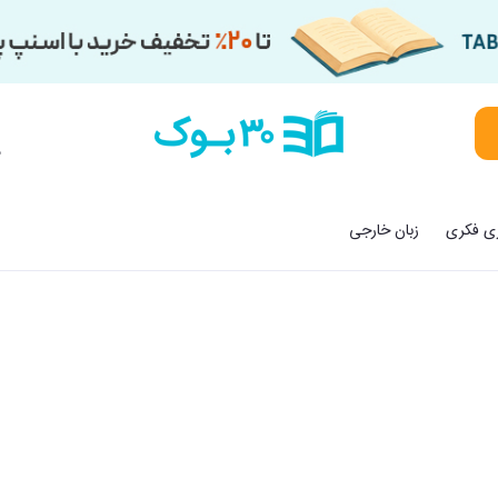
م
زی فکری
زبان خارجی