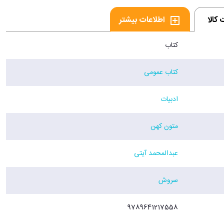
کالا
اطلاعات بیشتر
کتاب
کتاب عمومی
ادبیات
متون کهن
عبدالمحمد آیتی
سروش
9789641217558