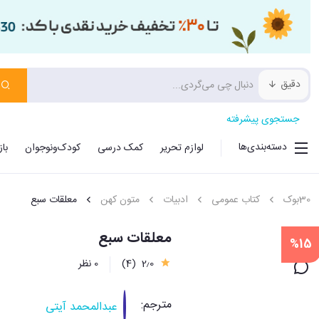
دقیق
جستجوی پیشرفته
دسته‌بندی‌ها
لوازم تحریر
کمک درسی
کودک‌ونوجوان
با
30بوک
کتاب عمومی
ادبیات
متون کهن
معلقات سبع
معلقات سبع
%15
2٫0
(4)
0 نظر
مترجم:
عبدالمحمد آیتی