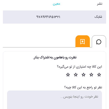
نشر
معین
شابک
9789641651321
نظرت رو باهامون به اشتراک بذار.
این کالا چه امتیازی از تو می‌گیره؟
نظر تو راجع به این کالا چیه؟