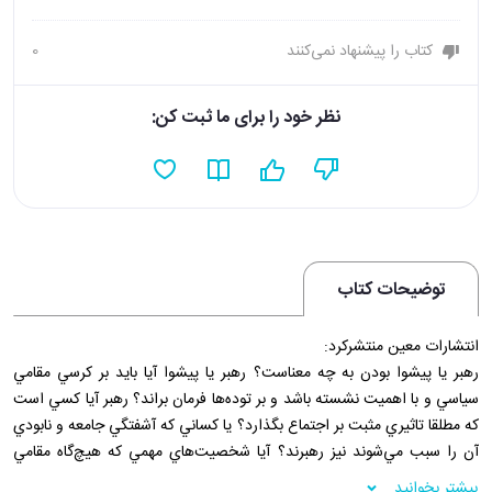
کتاب را پیشنهاد نمی‌کنند
0
نظر خود را برای ما ثبت کن:
توضیحات کتاب
انتشارات معين منتشرکرد:
رهبر يا پيشوا بودن به چه معناست؟ رهبر يا پيشوا آيا بايد بر کرسي مقامي
سياسي و با اهميت نشسته باشد و بر توده‌ها فرمان براند؟ رهبر آيا کسي است
که مطلقا تاثيري مثبت بر اجتماع بگذارد؟ يا کساني که آشفتگي جامعه و نابودي
آن را سبب مي‌شوند نيز رهبرند؟ آيا شخصيت‌هاي مهمي که هيچ‌گاه مقامي
سياسي نداشته‌اند را نيز بايد در شمار پيشوايان يا رهبران آورد؛ آن فعالان امور
بیشتر بخوانید