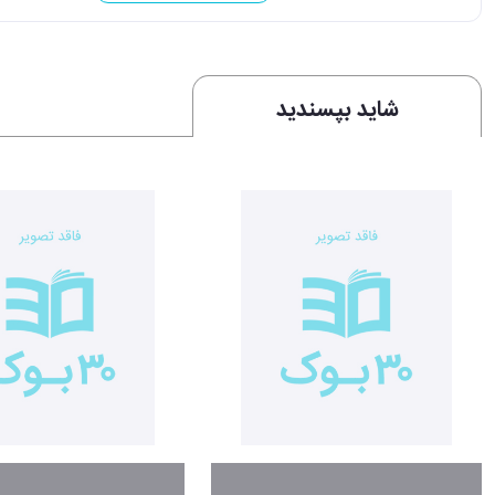
شاید بپسندید