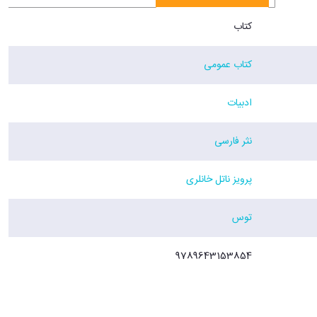
کتاب
کتاب عمومی
ادبیات
نثر فارسی
پرویز ناتل خانلری
توس
9789643153854