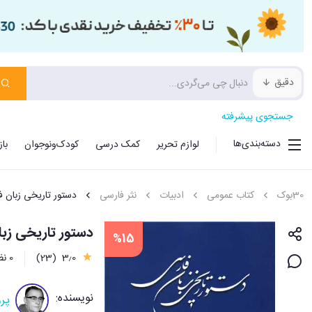
دقیق
جستجوی پیشرفته
دسته‌بندی‌ها
لوازم تحریر
کمک درسی
کودک‌ونوجوان
با
30بوک
کتاب عمومی
ادبیات
نثر فارسی
دستور تاریخی زبان 
دستور تاریخی زبا
%15
3٫0
(23)
0 نظر
نویسنده:
پرو