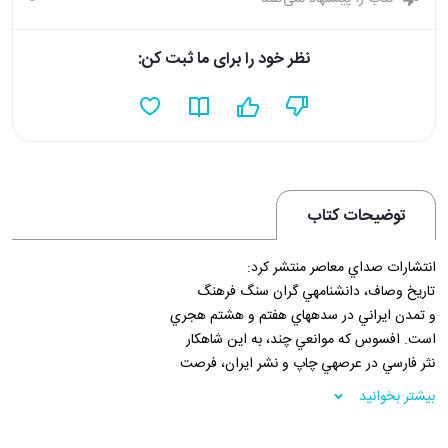
نظر خود را برای ما ثبت کن:
توضیحات کتاب
انتشارات صداي معاصر منتشر کرد:
تاريخ وصاف، دانشنامه­ي گران سنگ فرهنگ
و تمدن ايراني در سده­هاي هفتم و هشتم هجري
است. افسوس که موانعي چند، به اين شاهکار
نثر فارسي در عرصه­ي چاپ و نشر ايران، فرصت
خودنمايي نداده و تاريخ و ادبيات ايران از اين گنجينه­ي
بیشتر بخوانید
بزرگ، محروم مانده است. وصف وصاف، کوشيده است
با گزينش بخش­هايي از مجلدات پنج­گانه­ي تاريخ وصاف،