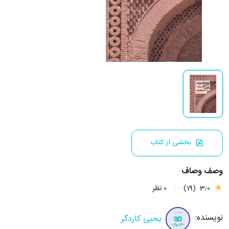
بخشی از کتاب
وصف وصاف
3٫0
(19)
0 نظر
نویسنده:
یحیی کاردگر