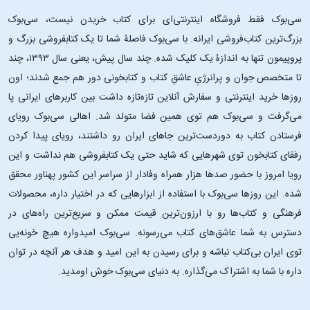
سی‌بوک فقط فروشگاه اینترنتی‌ای برای کتاب خریدن نیست، سی‌بوک
بزرگ‌ترین کتاب‌فروشی ایرانه. با سی‌بوک فاصلۀ شما تا یک کتابفروشی بزرگ و
پروپیمون تنها به اندازۀ یک کلیک شده. چند سال پیش، یعنی سال ۱۳۹۳، چند
تا متخصص جوان و پرانرژیِ عاشقِ کتاب و کتابخونی دور هم جمع شدند؛ اون‌
روزها خرید اینترنتی و سفارش آنلاین تازه‌تازه داشت بین کاربرهای ایرانی پا
می‌گرفت و سی‌بوک هم توی همین فضا متولد شد. اهالی سی‌بوک رویای
فرستادن کتاب به دوردست‌ترین جاهای ایران رو داشتند، رویای پیدا کردن
رفقای کتابخون توی شهرهایی که شاید حتی یک کتابفروشی هم نداشت و این
رویا امروز با حضور صدها هزار همراه وفادار از سراسر این کشور پهناور محقق
شده. این ‌روزها سی‌بوک با استفاده از ابزارهایی که در اختیار داره، محصولات
فرهنگی و کتاب‌ها رو با ارزون‌ترین قیمت ممکن و سریع‌ترین راه‌های در
دسترس به شما عاشق‌های کتاب می‌رسونه. سی‌بوک امیدواره هیچ خونه‌یی
توی ایران بی‌کتاب نباشه و برای رسیدن به این امید و هدف هر آنچه در توان
داره با شما به اشتراک می‌گذاره. به دنیای سی‌بوک خوش اومدید.