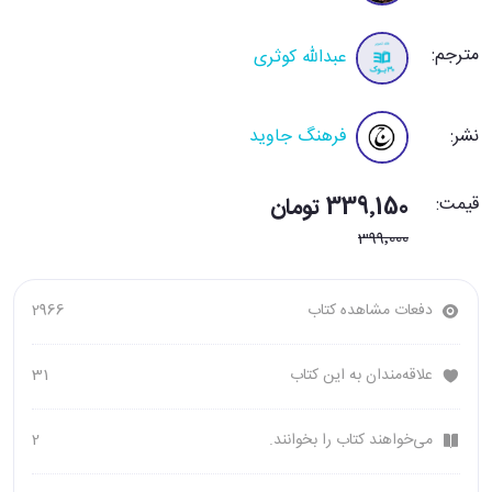
مترجم:
عبدالله کوثری
نشر:
فرهنگ جاوید
قیمت:
339٬150 تومان
399٬000
دفعات مشاهده کتاب
2966
علاقه‌مندان به این کتاب
31
می‌خواهند کتاب را بخوانند.
2