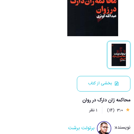
بخشی از کتاب
محاکمه ژان دارک در روان
3٫0
(14)
1 نظر
نویسنده:
برتولت برشت