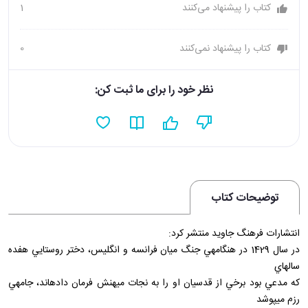
کتاب را پیشنهاد می‌کنند
1
کتاب را پیشنهاد نمی‌کنند
0
نظر خود را برای ما ثبت کن:
توضیحات کتاب
انتشارات فرهنگ جاويد منتشر کرد:
در سال 1429 در هنگامه­ي جنگ ميان فرانسه و انگليس، دختر روستايي هفده
ساله­اي
که مدعي بود برخي از قدسيان او را به نجات ميهنش فرمان داده­اند، جامه­ي
رزم مي­پوشد