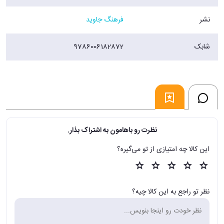
نشر
فرهنگ جاوید
شابک
9786006182872
نظرت رو باهامون به اشتراک بذار.
این کالا چه امتیازی از تو می‌گیره؟
نظر تو راجع به این کالا چیه؟