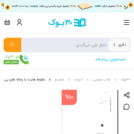
دقیق
جستجوی پیشرفته
30بوک
کتاب عمومی
ادبیات
شعر نو
تفاوط هایت با رجاله های بی تف
%10