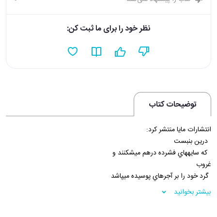
نظر خود را برای ما ثبت کن:
توضیحات کتاب
انتشارات مايا منتشر کرد:
درين بن­بست
که سايه­هاي فشرده درهم مي­شکنند و
غروب
گرد خود را بر آجرهاي پوسيده مي­پاشد
سکوت ساده­ي خاک و
بیشتر بخوانید
پوست فرسوده­ي سنگ­ها
صدايت مي­زنند