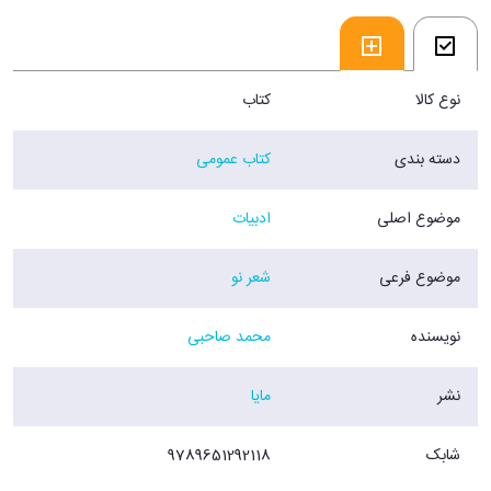
فروشگاه اينترنتي 30بوک
نوع کالا
کتاب
دسته بندی
کتاب عمومی
موضوع اصلی
ادبیات
موضوع فرعی
شعر نو
نویسنده
محمد صاحبی
نشر
مایا
شابک
9789651292118