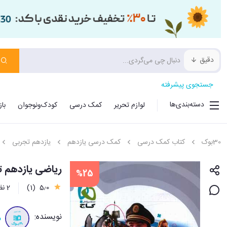
دقیق
جستجوی پیشرفته
دسته‌بندی‌ها
لوازم تحریر
کمک درسی
کودک‌ونوجوان
با
30بوک
کتاب کمک درسی
کمک درسی یازدهم
یازدهم تجربی
ریاضی یازدهم تجر
%25
5٫0
(1)
2 نظر
نویسنده:
م