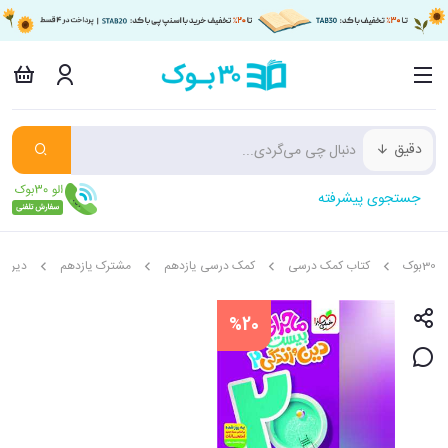
دقیق
جستجوی پیشرفته
30بوک
کتاب کمک درسی
کمک درسی یازدهم
مشترک یازدهم
دین و
%20