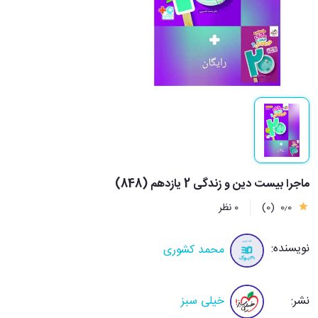
ماجرا بیست دین و زندگی 2 یازدهم (848)
0٫0
(0)
0 نظر
نویسنده:
محمد کشوری
نشر:
خیلی سبز