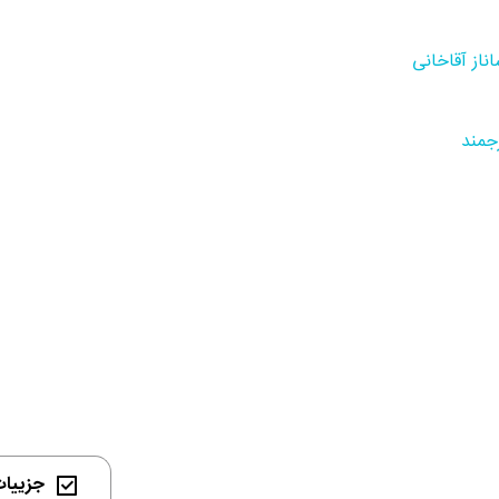
ناز آقاخانی
جمند
جزییات 