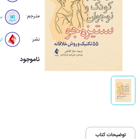
مترجم:
سا
نشر:
ار
ناموجود
توضیحات کتاب