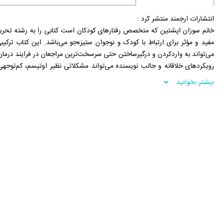
انتشارات ارجمند منتشر کرد :
خانم سوزان اپشتین که متخصص رفتارهای کودکان است کتابی را به رشته تحریر در
مفید و مؤثر برای ارتباط با کودک و نوجوان ستیزه‌جو می‌باشد. این کتاب ترکیب
می‌تواند به واردکردن و درگیرساختن حتی سرسخت‌ترین مراجعان در فرایند درما
رویکردهای خلاقانه و جالب نویسنده می‌تواند مشکلاتی نظیر اوتیسم، کم‌تو
روانی و هیجانی دیگر را در هر سنی پوشش دهد. این کتاب مملو از کاربرگ‌ها و ابزاره
بیشتر بخوانید
از ویژگی‏‌های بارز کتاب می‌توان به موارد زیر اشاره کرد:
- ایده‏‌هایی جدید برای کمک به خودتنظیمی، برقراری ارتباط و ایجاد صمیمیت
- استفاده از توجه‌آگاهی برای درمان و پرورش کودک و نوجوان موفق و مسئولیت‌پ
- مداخلاتی برای اختلال کم‌توجهی/ بیش‌فعالی و مشکلات درگیر کردن این کودکان 
- طرح‌های درمانی برای جلسات درمان و منزل
فروشگاه اینترنتی 30بوک