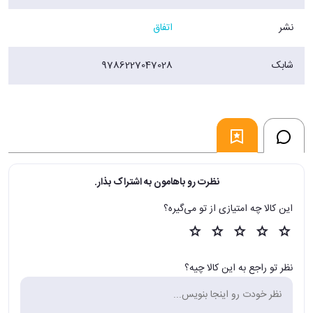
اما در بخش (بااهميّت‌ها) گزين‌گويه‌ها-عموماً از کتابِ La Vuelta al d?a en
نشر
اتفاق
Ochenta Mundos ( عنوانِ انگليسيِ Around the Day in Eighty Worlds
) (دورِ روز در هشتاد دنيا) انتخاب و ترجمه شده‌اند و کولاژي از گفت‌وگوها را
هم نوشين جعفري از دل مصاحبه‌هاي کورتاسار به زبان اسپانيايي با «اوگو گررو
شابک
9786227047028
مارتينز» ( Hugo Guerrero Marthineitz ) در سال 1973 و «اسوالدو
سوريانو» ( Osvaldo Soriano ) و «مارتين کاپاروس» ( Martin Caparros )
در سال 1983 ( چند روز قبل از مرگش در فرانسه) انتخاب و ترجمه کرده است.
فروشگاه اينترنتي 30بوک
نظرت رو باهامون به اشتراک بذار.
این کالا چه امتیازی از تو می‌گیره؟
نظر تو راجع به این کالا چیه؟