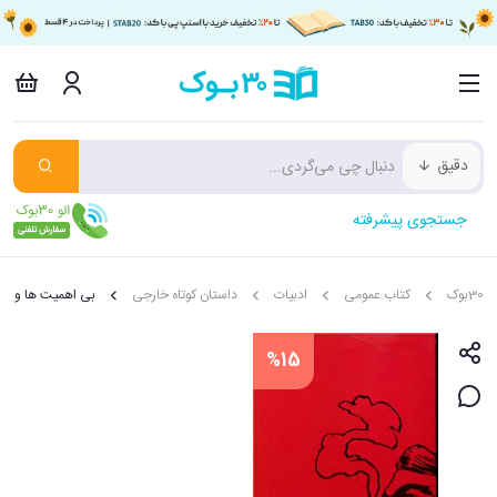
دقیق
جستجوی پیشرفته
30بوک
کتاب عمومی
ادبیات
داستان کوتاه خارجی
بی اهمیت ها و با 
%15