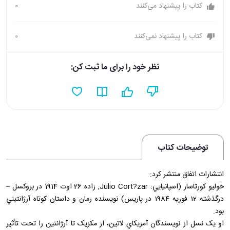
کتاب را پیشنهاد می‌کنند
0
کتاب را پیشنهاد نمی‌کنند
0
نظر خود را برای ما ثبت کن:
توضیحات کتاب
انتشارات اتفاق منتشر کرد:
خوليو کورتاسار (اسپانيايي: Julio Cort?zar; زاده 26 اوت 1914 در بروکسل –
درگذشته 12 فوريه 1984 در پاريس) نويسنده رمان و داستان کوتاه آرژانتيني
بود.
او يک نسل از نويسندگان آمريکاي لاتين، از مکزيک تا آرژانتين را تحت تأثير