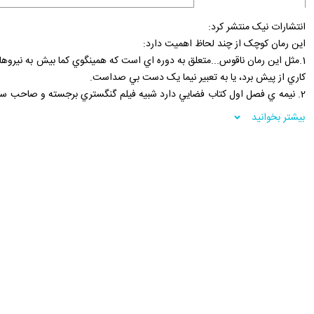
انتشارات نيک منتشر کرد:
اين رمان کوچک از چند لحاظ اهميت دارد:
1.مثل اين رمان ناقوس...متعلق به دوره اي است که همينگوي کما بيش به نيروه
کاري از پيش برد، يا به تعبير نيما يک دست بي صداست.
2. نيمه ي فصل اول کتاب فضايي دار
کوتاه «آدم کش ها» و...از آثار خود او.
بیشتر بخوانید
3.صحنه هاي سفر دريايي و ماهيگيري ياد آور پيرمرد و درياست.
صحنه هاي کافه و گفت و گوهاي کوتاه و فشرده . همان جوهري را دارد که داس
مصداق دارد و ياد آور بسياري از داستان هاي کوتاه او، از جمله، «تپه هايي چون
فروشگاه اينترنتي 30بوک