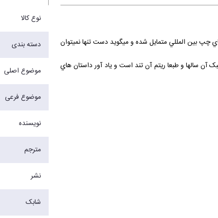
نوع کالا
اي چپ بين المللي متمايل شده و ميگويد دست تنها نميتوان
دسته بندی
د شبيه فيلم گنگستري برجسته و صاحب سبک آن سالها و طبعا ريتم آن تند است و ياد آور داستان هاي
موضوع اصلی
موضوع فرعی
تان هاي کوتاه همينگوي و آن تمثيل کوه يخ در موردشان
 فيل هاي سفيد» و ديگر داستان هاست... .
نویسنده
مترجم
نشر
شابک