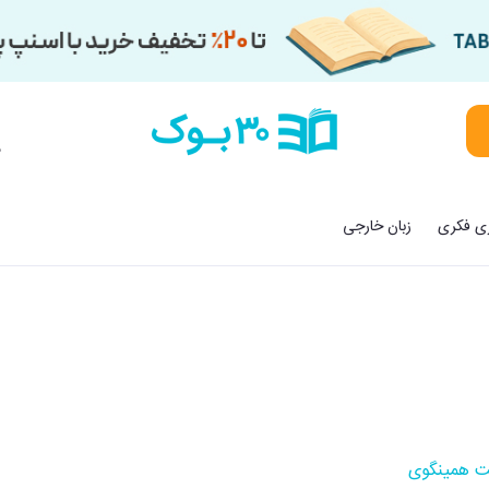
م
زی فکری
زبان خارجی
ت همینگوی