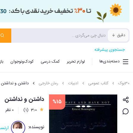
دقیق
جستجوی پیشرفته
دسته‌بندی‌ها
لوازم تحریر
کمک درسی
کودک‌ونوجوان
با
30بوک
کتاب عمومی
ادبیات
رمان خارجی
داشتن و نداشتن
داشتن و نداشتن
%15
3٫0
(1)
0 نظر
نویسنده:
ارنس