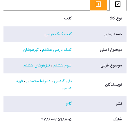
نوع کالا
کتاب
دسته بندی
کتاب کمک درسی
موضوع اصلی
کمک درسی هشتم
،
تیزهوشان
موضوع فرعی
علوم هشتم
،
تیزهوشان هشتم
نقی گندمی
،
علیرضا محمدی
،
فرید
نویسندگان
عباسی
نشر
گاج
شابک
9786003598805