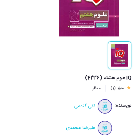
IQ علوم هشتم (4236)
5٫0
(1)
0 نظر
نویسنده:
نقی گندمی
علیرضا محمدی