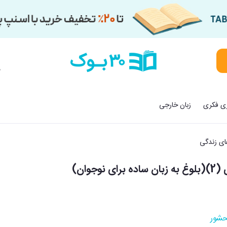
م
زی فکری
زبان خارجی
ای زندگی
وجوان)
حشور