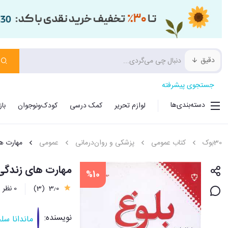
دقیق
جستجوی پیشرفته
دسته‌بندی‌ها
لوازم تحریر
کمک درسی
کودک‌ونوجوان
با
30بوک
کتاب عمومی
پزشکی و روان‌درمانی
عمومی
مهارت ه
مهارت های زندگی (2)(بلوغ به زبان ساده برای ن
%10
3٫0
(3)
0 نظر
نویسنده:
ماندانا سل