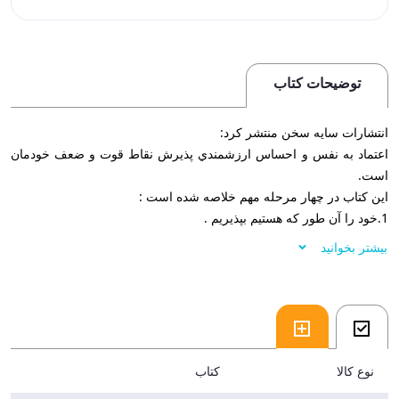
توضیحات کتاب
انتشارات سايه سخن منتشر کرد:
اعتماد به نفس و احساس ارزشمندي پذيرش نقاط قوت و ضعف خودمان
است.
اين کتاب در چهار مرحله مهم خلاصه شده است :
1.خود را آن طور که هستيم بپذيريم .
2.مسير زندگي خود را با توجه به اهداف واقعيمان مشخص کنيم.
بیشتر بخوانید
3. در مواجهه با نياز ها و تمايلات خود به مقابله با مشکلات بپردازيم.
4.با آموختن راه هايي که باعث افزايش اعتماد به نفس ما مي شود از دام
هاي فکري فرار کنيم.
فروشگاه اينترنتي 30بوک
نوع کالا
کتاب