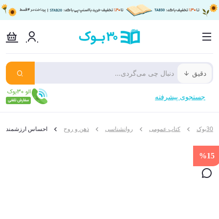
دقیق
جستجوی پیشرفته
30بوک
کتاب عمومی
روانشناسی
ذهن و روح
احساس ارزشمندی و 
%15