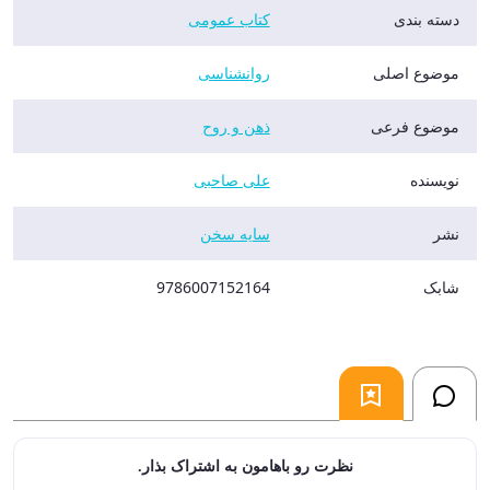
دسته بندی
کتاب عمومی
موضوع اصلی
روانشناسی
موضوع فرعی
ذهن و روح
نویسنده
علی صاحبی
نشر
سایه سخن
شابک
9786007152164
نظرت رو باهامون به اشتراک بذار.