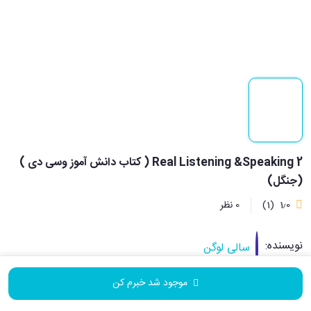
Real Listening &Speaking 2 ( کتاب دانش آموز وسی دی )
(جنگل)
1٫0
(1)
0 نظر
نویسنده:
سالی لوگن
موجود شد خبرم کن
نشر:
جنگل جاودانه