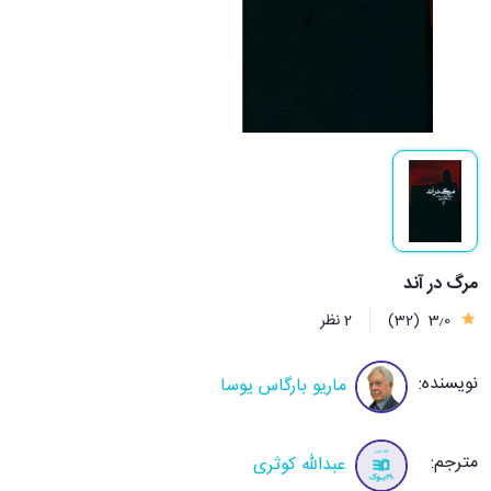
مرگ در آند
3٫0
(32)
2 نظر
نویسنده:
ماریو بارگاس یوسا
مترجم:
عبدالله کوثری