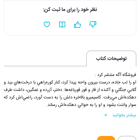
نظر خود را برای ما ثبت کن:
توضیحات کتاب
فروشگاه آگه منتشر کرد :
او را لب جاده، درست بيرون واحه پيدا كرد، كنار كوره‌راهي با درخت‌هاي بيد و
گلابي جنگلي و آكنده از قار و قور قورباغه‌ها. دختر، آزرده و غمگين، داشت طرف
دهكده‌اش مي‌رفت. كاسيميرو بالاخره دلش را به دست آورد، راضي‌اش كرد كه
سوار واننت بشود و او را به حوالي دهكده‌اش رساند.
فروشگاه اینترنتی 30بوک
بیشتر بخوانید