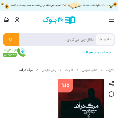
دقیق
جستجوی پیشرفته
30بوک
کتاب عمومی
ادبیات
رمان خارجی
مرگ در آند
%15