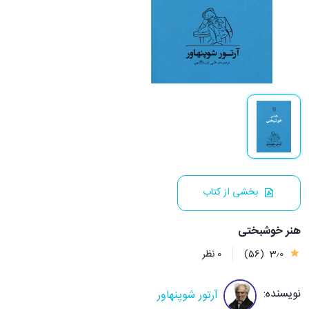
بخشی از کتاب
هنر خوشبختی
3٫0
(56)
0 نظر
نویسنده:
آرتور شوپنهاور