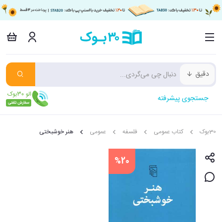
دقیق
جستجوی پیشرفته
30بوک
کتاب عمومی
فلسفه
عمومی
هنر خوشبختی
%20