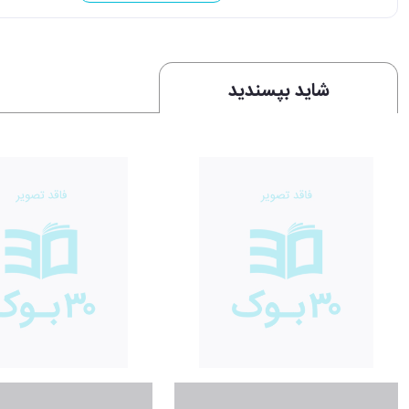
شاید بپسندید