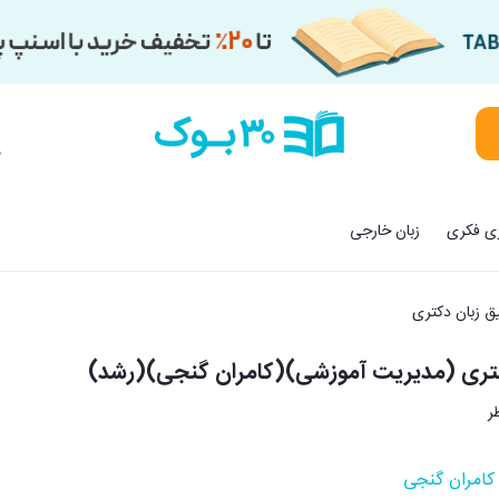
م
زی فکری
زبان خارجی
یق زبان دکتری
کتری (مدیریت آموزشی)(کامران گنجی)(رشد)
کامران گنجی