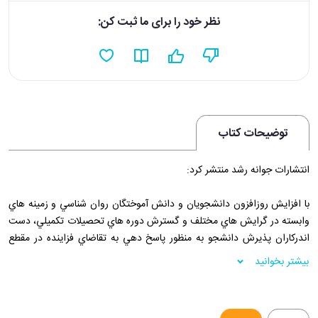
نظر خود را برای ما ثبت کن:
توضیحات کتاب
انتشارات جوانه رشد منتشر کرد:
با افزايش روزافزون دانشجويان و دانش آموختگان روان شناسي و زمينه هاي
وابسته در گرايش هاي مختلف و گسترش دوره هاي تحصيلات تکميلي، دست
اندرکاران پذيرش دانشجو به منظور پاسخ دهي به تقاضاي فزاينده در مقطع
دکتري، آزمون هاي ورودي را به صورت چندگزينه اي (تستي) برگزار کرده اند.
بیشتر بخوانید
انتشارات رشد در پيگيري رسالت خويش به منظور نشر کتاب هاي فاخر روان
شناسي و زمينه هاي وابسته، اينک براي دانش افزايي و آمادگي آن دسته از
مخاطبان فرهيخته خود که پس از سال ها تلاش وافر، همپاي انتشارات رشد به