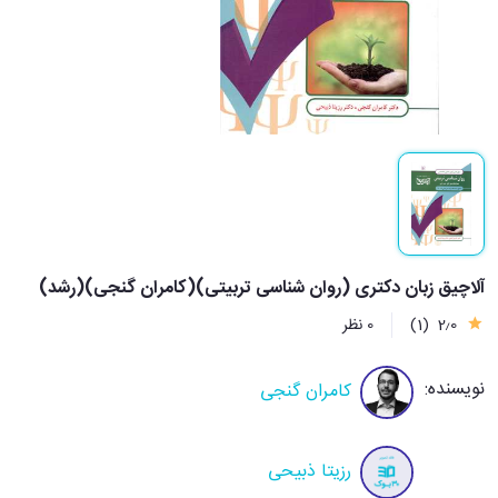
آلاچیق زبان دکتری (روان شناسی تربیتی)(کامران گنجی)(رشد)
2٫0
(1)
0 نظر
نویسنده:
کامران گنجی
رزیتا ذبیحی