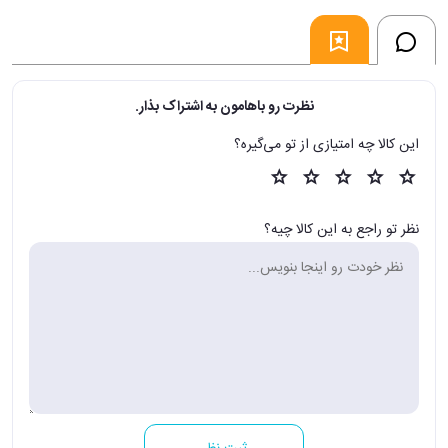
آلاچيق است (آمار و روش تحقيق فلسفه تعليم و تربيت، مجموعه ي سوال
هاي فلسفه تعليم و تربيت) مي توانند بر مهارت خود در اين حوزه ها نيز
بيفزايند.
نظرت رو باهامون به اشتراک بذار.
فروشگاه اينترنتي 30بوک
این کالا چه امتیازی از تو می‌گیره؟
نظر تو راجع به این کالا چیه؟