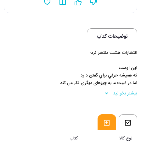
توضیحات کتاب
انتشارات هشت منتشر کرد:
اين اوست
که هميشه حرفي براي گفتن دارد
اما در غيبت ما به چيزهاي ديگري فکر مي کند
بیشتر بخوانید
مثلا به باد
که گاهي به لولاي در مي پيچد
گاهي به علف
گاهي پي صحرا مي گردد
باد تنها معشوقه ي اوست
هر چيزي که بين شان رد و بدل مي شود
نوع کالا
کتاب