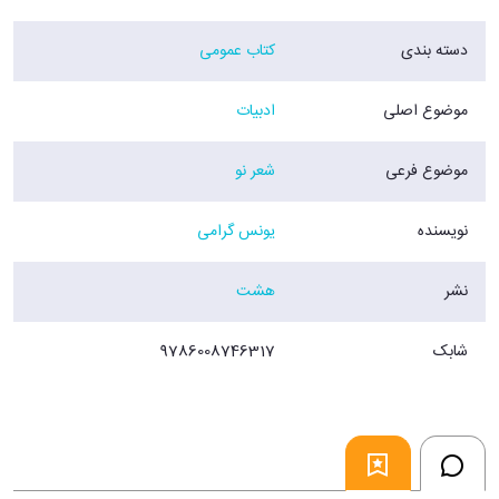
هزار سال بعد به ما مي رسد
مثل صداي اين ماموت
دسته بندی
کتاب عمومی
فروشگاه اينترنتي 30بوک
موضوع اصلی
ادبیات
موضوع فرعی
شعر نو
نویسنده
یونس گرامی
نشر
هشت
شابک
9786008746317