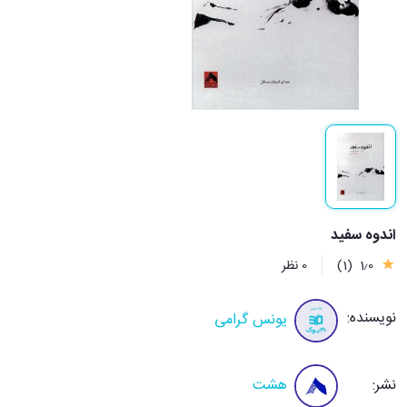
اندوه سفید
1٫0
(1)
0 نظر
نویسنده:
یونس گرامی
نشر:
هشت