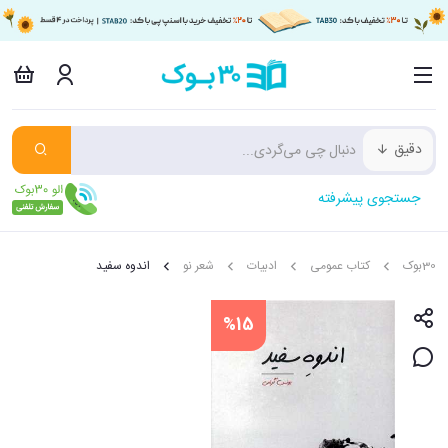
دقیق
جستجوی پیشرفته
30بوک
کتاب عمومی
ادبیات
شعر نو
اندوه سفید
%15