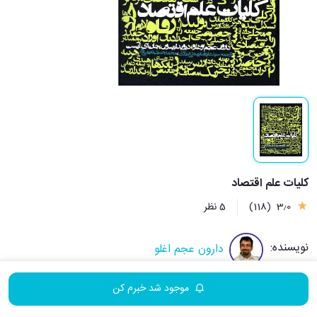
کلیات علم اقتصاد
3٫0
(118)
5 نظر
نویسنده:
دارون عجم اغلو
موجود شد خبرم کن
مترجم:
علیرضا بهشتی شیرازی