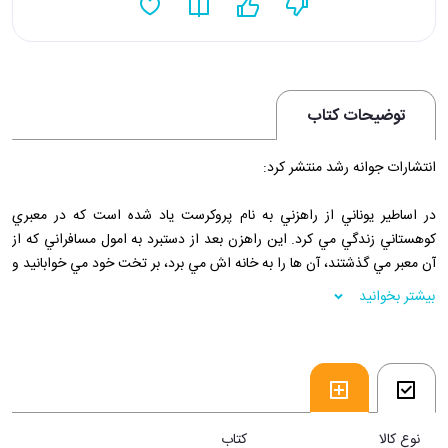
توضیحات کتاب
انتشارات جوانه رشد منتشر کرد:
در اساطير يوناني از راهزني به نام پروکرست ياد شده است که در معبري
کوهستاني زندگي مي کرد. اين راهزن بعد از دستبرد به امول مسافراني که از
آن معبر مي گذشتند، آن ها را به خانه اش مي برد، بر تخت خود مي خوابانيد و
تلاش مي کرد تا آن ها را به اندازه تخت خود در آورد؛ اگر پاي مسافري بلند
بیشتر بخوانید
بود، پروکرست با شمشير خود آن را مي بريد و اگر کوتاه بود، آن قدر او را مي
کشيد تا جان مي داد.
اسطوره پروکرست، مانند تمامي اسطوره ها، واقعيت دنياي ما را نشان مي
دهد؛ دنيايي مشحون از قدرت گرايي در مناسبات بين آدميان که با پروکرست
ها، شمشيرها و تخت ها ساخته شده است و بدون ترديد هر يک از ما زماني بر
يکي از اين تخت ها خوابيده يا ديگران را بر آن نشانده ايم. همه ما آگاه يا
نوع کالا
کتاب