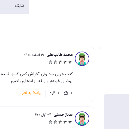
شابک
محمد طالب علی
19 اسفند 1400
کتاب خوبی بود ولی آخراش کمی کسل کننده بود
روث ور خوندم و واقعا از انتخابم راضیم
پاسخ به نظر
0
0
ساناز حسنی
24 آبان 1400