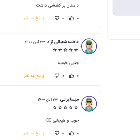
داستان پر کششی داشت
پاسخ به نظر
0
0
فاطمه شعبانی نژاد
23 آبان 1400
جنایی خوبیه
پاسخ به نظر
0
0
مهسا براتی
23 آبان 1400
خوب و هیجانی 👌🏻
پاسخ به نظر
0
0