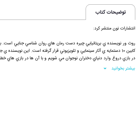
توضیحات کتاب
انتشارات نون منتشر کرد:
روث ور نويسنده ي بريتانيايي چيره دست رمان هاي روان شناسي جنايي است. بعض
کابين 10 دستمايه ي آثار سينمايي و تلويزيوني قرار گرفته است. اين نويسنده ي جوان را «آگاتا کريستي عصر حاضر» ناميده اند.
در بازي دروغ وارد دنياي دختران نوجوان مي شويم و با آن ها در بازي هاي خ
سه قانون ساده خلاصه مي شود:
بیشتر بخوانید
قانون اول: دروغ بگو؛ قانون دوم: حرفت را دوتا نکن؛ و قانون سوم: گير نيفت.
اگر شما هم مي توانيد اين سه قانون را به درستي رعايت کنيد، در بازي دروغ م
فروشگاه اينترنتي 30بوک