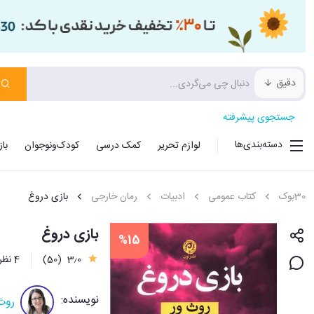
دقیق
جستجوی پیشرفته
دسته‌بندی‌ها
لوازم تحریر
کمک درسی
کودک‌ونوجوان
با
30بوک
کتاب عمومی
ادبیات
رمان خارجی
بازی دروغ
بازی دروغ
%15
3٫0
(50)
4 نظر
نویسنده:
روث