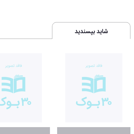
شاید بپسندید