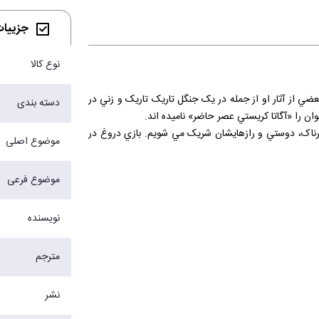
جزییات 
نوع کالا
ي از آثار او از جمله در يک جنگل تاريک تاريک و زني در
دسته بندی
طرناک، دوستي و رازهايشان شريک مي شويم. بازي دروغ در
موضوع اصلی
موضوع فرعی
وفق خواهيد شد در غير اين صورت…
نویسنده
مترجم
نشر