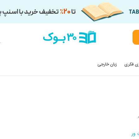
م
زی فکری
زبان خارجی
 ور