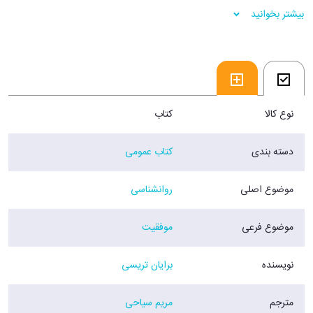
مرحله در تغيير طرز فکرتان پيش خواهد برد.
بیشتر بخوانید
فروشگاه اينترنتي 30بوک
نوع کالا
کتاب
دسته بندی
کتاب عمومی
موضوع اصلی
روانشناسی
موضوع فرعی
موفقیت
نویسنده
برایان تریسی
مترجم
مریم سیاحی