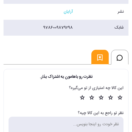
نشر
آرایان
شابک
9786009879298
نظرت رو باهامون به اشتراک بذار.
این کالا چه امتیازی از تو می‌گیره؟
نظر تو راجع به این کالا چیه؟