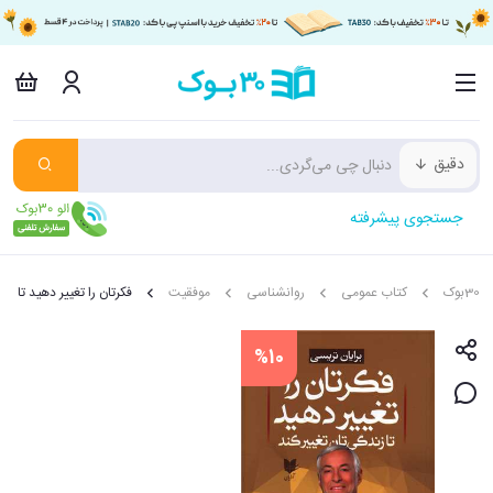
دقیق
جستجوی پیشرفته
30بوک
کتاب عمومی
روانشناسی
موفقیت
فکرتان را تغییر دهید تا زن
%10