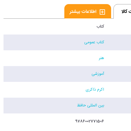
کالا
اطلاعات بیشتر
کتاب
کتاب عمومی
هنر
آموزشی
اکرم ذاکری
بین المللی حافظ
9786002771506