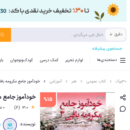
دقیق
جستجوی پیشرفته
دسته‌بندی‌ها
لوازم تحریر
کمک درسی
کودک‌ونوجوان
با
30بوک
کتاب عمومی
هنر
آموزشی
خودآموز جامع مکرومه باف
خودآموز جامع مک
%15
3٫0
(6)
0 نظر
نویسنده:
ا