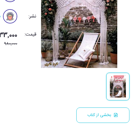
نشر:
ب
قیمت:
833٬000 توم
980٬000
بخشی از کتاب