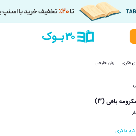
م
زی فکری
زبان خارجی
ی
رومه بافی (3)
کرم ذاکری