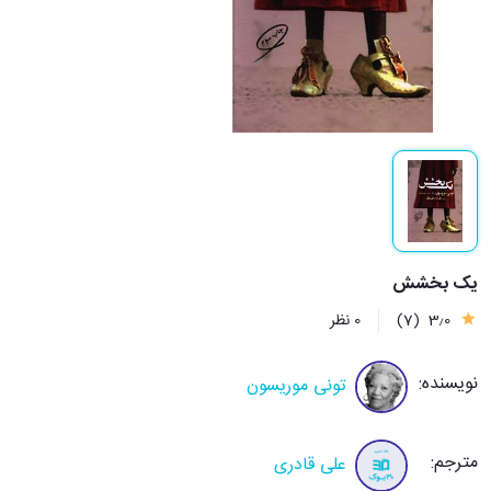
یک بخشش
3٫0
(7)
0 نظر
نویسنده:
تونی موریسون
مترجم:
علی قادری