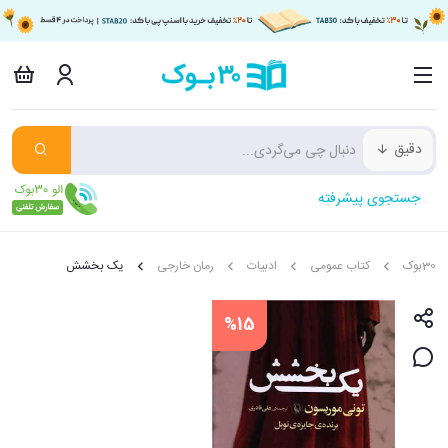
دقیق
جستجوی پیشرفته
30بوک
کتاب عمومی
ادبیات
رمان خارجی
یک بخشش
%15