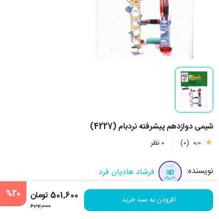
شیمی دوازدهم پیشرفته نردبام (4227)
0٫0
(0)
0 نظر
نویسنده:
فرشاد هادیان فرد
%20
501٬600 تومان
افزودن به سبد خرید
نشر:
خیلی سبز
627٬000